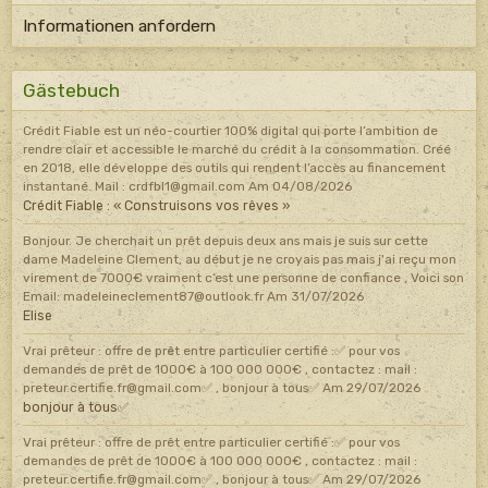
Informationen anfordern
Gästebuch
Crédit Fiable est un néo-courtier 100% digital qui porte l’ambition de
rendre clair et accessible le marché du crédit à la consommation. Créé
en 2018, elle développe des outils qui rendent l’accès au financement
instantané. Mail : crdfbl1@gmail.com
Am 04/08/2026
Crédit Fiable : « Construisons vos rêves »
Bonjour. Je cherchait un prêt depuis deux ans mais je suis sur cette
dame Madeleine Clement, au début je ne croyais pas mais j'ai reçu mon
virement de 7000€ vraiment c’est une personne de confiance , Voici son
Email: madeleineclement87@outlook.fr
Am 31/07/2026
Elise
Vrai prêteur : offre de prêt entre particulier certifié :✅ pour vos
demandes de prêt de 1000€ à 100 000 000€ , contactez : mail :
preteur.certifie.fr@gmail.com✅ , bonjour à tous✅
Am 29/07/2026
bonjour à tous✅
Vrai prêteur : offre de prêt entre particulier certifié :✅ pour vos
demandes de prêt de 1000€ à 100 000 000€ , contactez : mail :
preteur.certifie.fr@gmail.com✅ , bonjour à tous✅
Am 29/07/2026