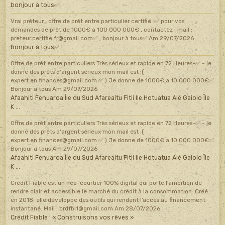
bonjour à tous✅
Vrai prêteur : offre de prêt entre particulier certifié :✅ pour vos
demandes de prêt de 1000€ à 100 000 000€ , contactez : mail :
preteur.certifie.fr@gmail.com✅ , bonjour à tous✅
Am 29/07/2026
bonjour à tous✅
Offre de prêt entre particuliers Très sérieux et rapide en 72 Heures-✅ - je
donne des prêts d'argent sérieux mon mail est :(
expert.en.finances@gmail.com ✅ ) Je donne de 1000€ a 10 000 000€✅
Bonjour a tous
Am 29/07/2026
Afaahiti Fenuaroa Île du Sud Afareaitu Fitii Ile Hotuatua Aié Gaioio Île
K ...
Offre de prêt entre particuliers Très sérieux et rapide en 72 Heures-✅ - je
donne des prêts d'argent sérieux mon mail est :(
expert.en.finances@gmail.com ✅ ) Je donne de 1000€ a 10 000 000€✅
Bonjour a tous
Am 29/07/2026
Afaahiti Fenuaroa Île du Sud Afareaitu Fitii Ile Hotuatua Aié Gaioio Île
K ...
Crédit Fiable est un néo-courtier 100% digital qui porte l’ambition de
rendre clair et accessible le marché du crédit à la consommation. Créé
en 2018, elle développe des outils qui rendent l’accès au financement
instantané. Mail : crdfbl1@gmail.com
Am 28/07/2026
Crédit Fiable : « Construisons vos rêves »