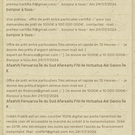
preteur.certifie.fr@gmail.com✅ , bonjour à tous✅
Am 29/07/2026
bonjour à tous✅
Vrai prêteur : offre de prêt entre particulier certifié :✅ pour vos
demandes de prêt de 1000€ à 100 000 000€ , contactez : mail :
preteur.certifie.fr@gmail.com✅ , bonjour à tous✅
Am 29/07/2026
bonjour à tous✅
Offre de prêt entre particuliers Très sérieux et rapide en 72 Heures-✅ - je
donne des prêts d'argent sérieux mon mail est :(
expert.en.finances@gmail.com ✅ ) Je donne de 1000€ a 10 000 000€✅
Bonjour a tous
Am 29/07/2026
Afaahiti Fenuaroa Île du Sud Afareaitu Fitii Ile Hotuatua Aié Gaioio Île
K ...
Offre de prêt entre particuliers Très sérieux et rapide en 72 Heures-✅ - je
donne des prêts d'argent sérieux mon mail est :(
expert.en.finances@gmail.com ✅ ) Je donne de 1000€ a 10 000 000€✅
Bonjour a tous
Am 29/07/2026
Afaahiti Fenuaroa Île du Sud Afareaitu Fitii Ile Hotuatua Aié Gaioio Île
K ...
Crédit Fiable est un néo-courtier 100% digital qui porte l’ambition de
rendre clair et accessible le marché du crédit à la consommation. Créé
en 2018, elle développe des outils qui rendent l’accès au financement
instantané. Mail : crdfbl1@gmail.com
Am 28/07/2026