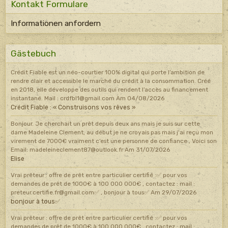
Kontakt Formulare
Informationen anfordern
Gästebuch
Crédit Fiable est un néo-courtier 100% digital qui porte l’ambition de
rendre clair et accessible le marché du crédit à la consommation. Créé
en 2018, elle développe des outils qui rendent l’accès au financement
instantané. Mail : crdfbl1@gmail.com
Am 04/08/2026
Crédit Fiable : « Construisons vos rêves »
Bonjour. Je cherchait un prêt depuis deux ans mais je suis sur cette
dame Madeleine Clement, au début je ne croyais pas mais j'ai reçu mon
virement de 7000€ vraiment c’est une personne de confiance , Voici son
Email: madeleineclement87@outlook.fr
Am 31/07/2026
Elise
Vrai prêteur : offre de prêt entre particulier certifié :✅ pour vos
demandes de prêt de 1000€ à 100 000 000€ , contactez : mail :
preteur.certifie.fr@gmail.com✅ , bonjour à tous✅
Am 29/07/2026
bonjour à tous✅
Vrai prêteur : offre de prêt entre particulier certifié :✅ pour vos
demandes de prêt de 1000€ à 100 000 000€ , contactez : mail :