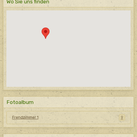
Wo Sie uns finden
Fotoalbum
Frendzimmer 1
9