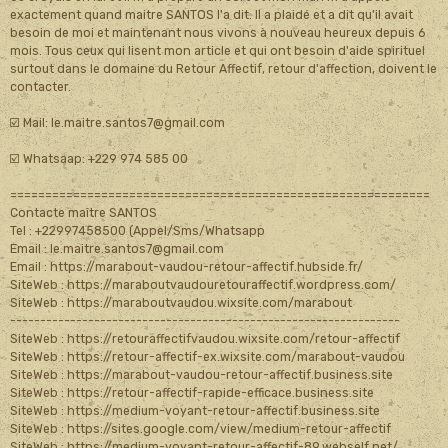
exactement quand maitre SANTOS l'a dit. Il a plaidé et a dit qu'il avait
besoin de moi et maintenant nous vivons à nouveau heureux depuis 6
mois. Tous ceux qui lisent mon article et qui ont besoin d'aide spirituel
surtout dans le domaine du Retour Affectif, retour d'affection, doivent le
contacter.
☑️ Mail: le.maitre.santos7@gmail.com
☑️ Whatsaap: +229 974 585 00
============================================================
Contacte maître SANTOS
Tel : +22997458500 (Appel/Sms/Whatsapp
Email : le.maitre.santos7@gmail.com
Email : https://marabout-vaudou-retour-affectif.hubside.fr/
SiteWeb : https://maraboutvaudouretouraffectif.wordpress.com/
SiteWeb : https://maraboutvaudou.wixsite.com/marabout
-----------------------------------------------------------------
SiteWeb : https://retouraffectifvaudou.wixsite.com/retour-affectif
SiteWeb : https://retour-affectif-ex.wixsite.com/marabout-vaudou
SiteWeb : https://marabout-vaudou-retour-affectif.business.site
SiteWeb : https://retour-affectif-rapide-efficace.business.site
SiteWeb : https://medium-voyant-retour-affectif.business.site
SiteWeb : https://sites.google.com/view/medium-retour-affectif
SiteWeb : https://medium-voyant-retour-affectif-89.webself.net/