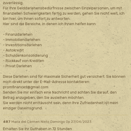
zuverlässig.
Für Ihre Gelddarlehensbedürfnisse zwischen Einzelpersonen, um mit
finanziellen Schwierigkeiten fertig zu werden, gehen Sie nicht weit, ich
bin hier, um Ihnen sofort zu antworten.
Hier sind die Bereiche, in denen ich Ihnen helfen kann:
- Finanzdarlehen
- Immobiliendarlehen
- Investitionsdarlehen
- Autokredit
- Schuldenkonsolidierung
- Rückkauf von Krediten
- Privat Darlehen
Diese Darlehen sind für maximale Sicherheit gut versichert. Sie können
mich direkt unter der E-Mail-Adresse kontaktieren:
promfinances@gmail.com
Senden Sie mir einfach eine Nachricht und achten Sie darauf, den
Betrag anzugeben, den Sie ausleihen möchten.
Sie werden nicht enttäuscht sein, denn Ihre Zufriedenheit ist mein
einziger Daseinsgrund.
487
Maria del Carmen Nieto Domingo
Op 27/04/2023
Erhalten Sie Ihr Guthaben in 72 Stunden