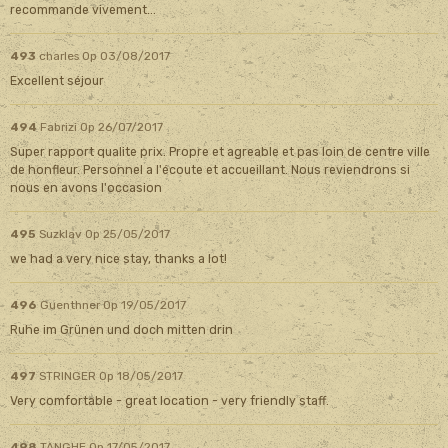
recommande vivement...
493
charles
Op 03/08/2017
Excellent séjour
494
Fabrizi
Op 26/07/2017
Super rapport qualite prix. Propre et agreable et pas loin de centre ville
de honfleur. Personnel a l'écoute et accueillant. Nous reviendrons si
nous en avons l'occasion
495
Suzklav
Op 25/05/2017
we had a very nice stay, thanks a lot!
496
Guenthner
Op 19/05/2017
Ruhe im Grünen und doch mitten drin
497
STRINGER
Op 18/05/2017
Very comfortable - great location - very friendly staff.
498
TANGHE
Op 17/05/2017