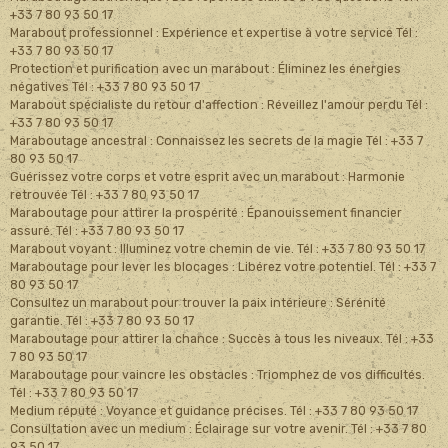
+33 7 80 93 50 17
Marabout professionnel : Expérience et expertise à votre service Tél :
+33 7 80 93 50 17
Protection et purification avec un marabout : Éliminez les énergies
négatives Tél : +33 7 80 93 50 17
Marabout spécialiste du retour d'affection : Réveillez l'amour perdu Tél :
+33 7 80 93 50 17
Maraboutage ancestral : Connaissez les secrets de la magie Tél : +33 7
80 93 50 17
Guérissez votre corps et votre esprit avec un marabout : Harmonie
retrouvée Tél : +33 7 80 93 50 17
Maraboutage pour attirer la prospérité : Épanouissement financier
assuré. Tél : +33 7 80 93 50 17
Marabout voyant : Illuminez votre chemin de vie. Tél : +33 7 80 93 50 17
Maraboutage pour lever les blocages : Libérez votre potentiel. Tél : +33 7
80 93 50 17
Consultez un marabout pour trouver la paix intérieure : Sérénité
garantie. Tél : +33 7 80 93 50 17
Maraboutage pour attirer la chance : Succès à tous les niveaux. Tél : +33
7 80 93 50 17
Maraboutage pour vaincre les obstacles : Triomphez de vos difficultés.
Tél : +33 7 80 93 50 17
Medium réputé : Voyance et guidance précises. Tél : +33 7 80 93 50 17
Consultation avec un medium : Éclairage sur votre avenir. Tél : +33 7 80
93 50 17