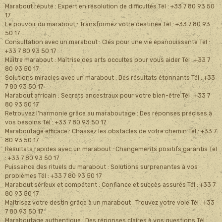
Marabout réputé : Expert en résolution de difficultés Tél : +33 7 80 93 50
17
Le pouvoir du marabout : Transformez votre destinée Tél : +33 7 80 93
50 17
Consultation avec un marabout : Clés pour une vie épanouissante Tél :
+33 7 80 93 50 17
Maître marabout : Maîtrise des arts occultes pour vous aider Tél : +33 7
80 93 50 17
Solutions miracles avec un marabout : Des résultats étonnants Tél : +33
7 80 93 50 17
Marabout africain : Secrets ancestraux pour votre bien-être Tél : +33 7
80 93 50 17
Retrouvez l'harmonie grâce au maraboutage : Des réponses précises à
vos besoins Tél : +33 7 80 93 50 17
Maraboutage efficace : Chassez les obstacles de votre chemin Tél : +33 7
80 93 50 17
Résultats rapides avec un marabout : Changements positifs garantis Tél
: +33 7 80 93 50 17
Puissance des rituels du marabout : Solutions surprenantes à vos
problèmes Tél : +33 7 80 93 50 17
Marabout sérieux et compétent : Confiance et succès assurés Tél : +33 7
80 93 50 17
Maîtrisez votre destin grâce à un marabout : Trouvez votre voie Tél : +33
7 80 93 50 17
Maraboutage authentique : Des réponses claires à vos questions Tél :