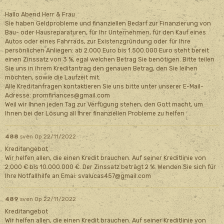
Hallo Abend Herr & Frau
Sie haben Geldprobleme und finanziellen Bedarf zur Finanzierung von
Bau- oder Hausreparaturen, für Ihr Unternehmen, für den Kauf eines
Autos oder eines Fahrrads, zur Existenzgründung oder für Ihre
persönlichen Anliegen: ab 2.000 Euro bis 1.500.000 Euro steht bereit
einen Zinssatz von 3 %, egal welchen Betrag Sie benötigen. Bitte teilen
Sie uns in ihrem Kreditantrag den genauen Betrag, den Sie leihen
möchten, sowie die Laufzeit mit.
Alle Kreditanfragen kontaktieren Sie uns bitte unter unserer E-Mail-
Adresse: promfinances@gmail.com
Weil wir Ihnen jeden Tag zur Verfügung stehen, den Gott macht, um
Ihnen bei der Lösung all Ihrer finanziellen Probleme zu helfen
488
sven
Op 22/11/2022
Kreditangebot
Wir helfen allen, die einen Kredit brauchen. Auf seiner Kreditlinie von
2.000 € bis 10.000.000 €. Der Zinssatz beträgt 2 %. Wenden Sie sich für
Ihre Notfallhilfe an Emai: svalucas457@gmail.com
489
sven
Op 22/11/2022
Kreditangebot
Wir helfen allen, die einen Kredit brauchen. Auf seiner Kreditlinie von