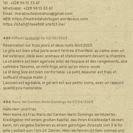
Tél : +228 96 13 33 67
Whatsapp : +228 96 13 33 67
Email : maraboutadomahou@gmail.com
WEB: https://maitredahdotogan.wordpress.com
https://63a0d51aae868.site123.me/
485
Riffault (
website
)
Op 02/05/2023
Réservation sur trois jours et deux nuits Avril 2023.
Le gîte est bien situé juste avant l’entrée d’honfleur, au calme avec un
bel extérieur, idéal avec animaux et stationnement devant la chambre.
La chambre est bien agencée avec de l’espace et des rangements, une
cafetière Tassimo, un mini frigo ainsi qu’un micro-onde.
Le lit King Size est bien confortable. Le petit déjeuner est frais et
suffisant chaque matin ;)
L’accueil est agréable, le gérant est aux petits soins, avec un rapport
qualité prix honorable.
486
Maria del Carmen Nieto Domingo
Op 27/04/2023
Hallo Herr und Frau
Mein Name ist Frau Maria del Carmen Nieto Domingo zertifizierter
Kreditgeber mit einem großen Kapital, das Ihren Kreditbedarf decken
kann. Ich vergebe Darlehen zu einem günstigen Zinssatz von 3 % für
eine Laufzeit von 1 bis 25 Jahren. Mein Verfahren ist sehr schnell und