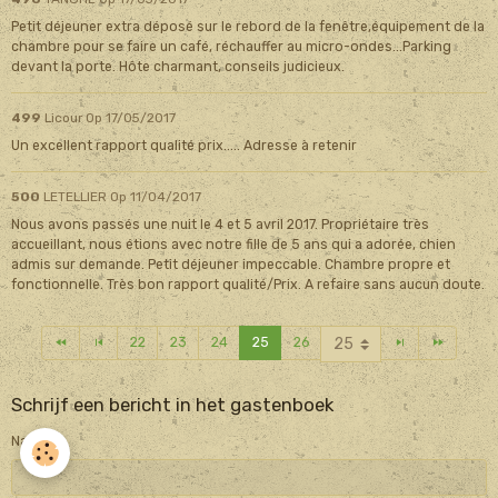
Petit déjeuner extra déposé sur le rebord de la fenêtre,équipement de la
chambre pour se faire un café, réchauffer au micro-ondes...Parking
devant la porte. Hôte charmant, conseils judicieux.
499
Licour
Op 17/05/2017
Un excellent rapport qualité prix..... Adresse à retenir
500
LETELLIER
Op 11/04/2017
Nous avons passés une nuit le 4 et 5 avril 2017. Propriétaire très
accueillant, nous étions avec notre fille de 5 ans qui a adorée, chien
admis sur demande. Petit déjeuner impeccable. Chambre propre et
fonctionnelle. Très bon rapport qualité/Prix. A refaire sans aucun doute.
22
23
24
25
26
Schrijf een bericht in het gastenboek
Naam