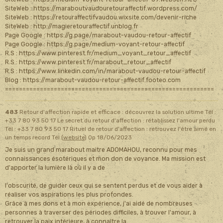
SiteWeb : https://maraboutvaudouretouraffectif.wordpress.com/
SiteWeb : https://retouraffectifvaudou.wixsite.com/devenir-riche
SiteWeb : http://magieretouraffectif.unblog.fr
Page Google : https://g.page/marabout-vaudou-retour-affectif
Page Google : https://g.page/medium-voyant-retour-affectif
R.S : https://www.pinterest.fr/medium_voyant_retour_affectif
R.S : https://www.pinterest.fr/marabout_retour_affectif
R.S : https://www.linkedin.com/in/marabout-vaudou-retour-affectif
Blog : https://marabout-vaudou-retour-affectif.footeo.com
============================================================
483
Retour d'affection rapide et efficace : découvrez la solution ultime Tél :
+33 7 80 93 50 17 Le secret du retour d'affection : rétablissez l'amour perdu
Tél : +33 7 80 93 50 17 Rituel de retour d'affection : retrouvez l'être aimé en
un temps record Tél (
website
)
Op 18/06/2023
Je suis un grand marabout maitre ADOMAHOU, reconnu pour mes
connaissances ésotériques et mon don de voyance. Ma mission est
d'apporter la lumière là où il y a de
l'obscurité, de guider ceux qui se sentent perdus et de vous aider à
réaliser vos aspirations les plus profondes.
Grâce à mes dons et à mon expérience, j'ai aidé de nombreuses
personnes à traverser des périodes difficiles, à trouver l'amour, à
retrouver la paix intérieure, à connaître la