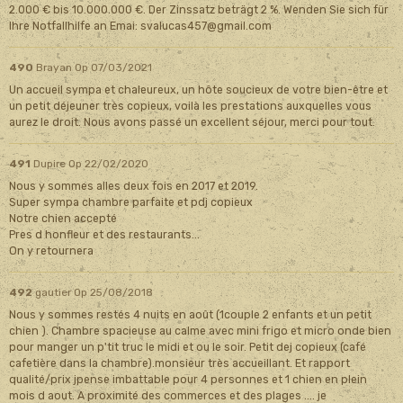
2.000 € bis 10.000.000 €. Der Zinssatz beträgt 2 %. Wenden Sie sich für
Ihre Notfallhilfe an Emai: svalucas457@gmail.com
490
Brayan
Op 07/03/2021
Un accueil sympa et chaleureux, un hôte soucieux de votre bien-être et
un petit déjeuner très copieux, voilà les prestations auxquelles vous
aurez le droit. Nous avons passé un excellent séjour, merci pour tout.
491
Dupire
Op 22/02/2020
Nous y sommes alles deux fois en 2017 et 2019.
Super sympa chambre parfaite et pdj copieux
Notre chien accepté
Pres d honfleur et des restaurants...
On y retournera
492
gautier
Op 25/08/2018
Nous y sommes restés 4 nuits en août (1couple 2 enfants et un petit
chien ). Chambre spacieuse au calme avec mini frigo et micro onde bien
pour manger un p'tit truc le midi et ou le soir. Petit dej copieux (café
cafetière dans la chambre).monsieur très accueillant. Et rapport
qualité/prix jpense imbattable pour 4 personnes et 1 chien en plein
mois d aout. A proximité des commerces et des plages .... je