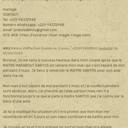
mariage.
CONTACT:
Tel: +229 94372948
Numéro whatssapp: +229 94372948
email: onikoledehou@gmail.com
SITE WEB: https://voyance-rituel-magie-rouge.com/
482
Retour d'Affection Rapide en 3 jours / +22997458500 (
website
)
Op
21/06/2023
Bonjour, Je me sens à nouveau heureue dans mon couple après que le
MAÎTRE MARABOUT SANTOS ait ramené mon mari qui s'est séparé de moi
pendant 3 mois. Je tiens à remercier le MAITRE SANTOS pour son aide
dans ma vie.
Mon mari s'est séparé de moi pendant 2 mois et j'ai souffert pendant
sont abcense. Alors, j'ai cherché de l'aide partout mais rien n'a
fonctionné jusqu'à ce que je parle à maitre SANTOS que j'ai connu par le
bière d'une amie.
Je lui ai expliqué ma situation et il m'a promis que mon mari me
recontacterait en 3 jours et son cœur continuera de battre pour moi.
Je croyais en lui et il m'a préparé un sort et mon mari m'a appelé