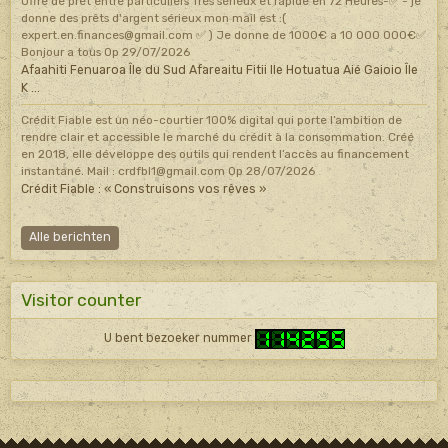
Offre de prêt entre particuliers Très sérieux et rapide en 72 Heures-✅ - je
donne des prêts d'argent sérieux mon mail est :(
expert.en.finances@gmail.com ✅ ) Je donne de 1000€ a 10 000 000€✅
Bonjour a tous
Op 29/07/2026
Afaahiti Fenuaroa Île du Sud Afareaitu Fitii Ile Hotuatua Aié Gaioio Île
K ...
Crédit Fiable est un néo-courtier 100% digital qui porte l’ambition de
rendre clair et accessible le marché du crédit à la consommation. Créé
en 2018, elle développe des outils qui rendent l’accès au financement
instantané. Mail : crdfbl1@gmail.com
Op 28/07/2026
Crédit Fiable : « Construisons vos rêves »
Alle berichten
Visitor counter
U bent bezoeker nummer