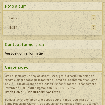
Foto album
B&B 2
9
B&B 1
9
Contact formulieren
Verzoek om informatie
Gastenboek
Crédit Fiable est un néo-courtier 100% digital qui porte l’ambition de
rendre clair et accessible le marché du crédit à la consommation. Créé
en 2018, elle développe des outils qui rendent l’accès au financement
instantané. Mail : crdfbl1@gmail.com
Op 04/08/2026
Crédit Fiable : « Construisons vos rêves »
Bonjour. Je cherchait un prêt depuis deux ans mais je suis sur cette
dame Madeleine Clement, au début je ne croyais pas mais j'ai reçu mon