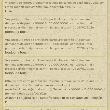
virement de 7000€ vraiment c’est une personne de confiance , Voici son
Email: madeleineclement87@outlook.fr
Op 31/07/2026
Elise
Vrai prêteur : offre de prêt entre particulier certifié :✅ pour vos
demandes de prêt de 1000€ à 100 000 000€ , contactez : mail :
preteur.certifie.fr@gmail.com✅ , bonjour à tous✅
Op 29/07/2026
bonjour à tous✅
Vrai prêteur : offre de prêt entre particulier certifié :✅ pour vos
demandes de prêt de 1000€ à 100 000 000€ , contactez : mail :
preteur.certifie.fr@gmail.com✅ , bonjour à tous✅
Op 29/07/2026
bonjour à tous✅
Vrai prêteur : offre de prêt entre particulier certifié :✅ pour vos
demandes de prêt de 1000€ à 100 000 000€ , contactez : mail :
preteur.certifie.fr@gmail.com✅ , bonjour à tous✅
Op 29/07/2026
bonjour à tous✅
Offre de prêt entre particuliers Très sérieux et rapide en 72 Heures-✅ - je
donne des prêts d'argent sérieux mon mail est :(
expert.en.finances@gmail.com ✅ ) Je donne de 1000€ a 10 000 000€✅
Bonjour a tous
Op 29/07/2026
Afaahiti Fenuaroa Île du Sud Afareaitu Fitii Ile Hotuatua Aié Gaioio Île
K ...