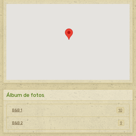
Álbum de fotos
B&B 1
10
B&B 2
9