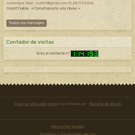
instantané. Mail : crdfbl1@gmail.com
El 28/07/2026
Crédit Fiable : « Construisons vos rêves »
Todos los mensajes
Contador de visitas
Eres el visitante nº
Crear un sitio web gratis
con emiweb.es -
Reporte de abuso
Menciones legales
Términos y Condiciones de Uso