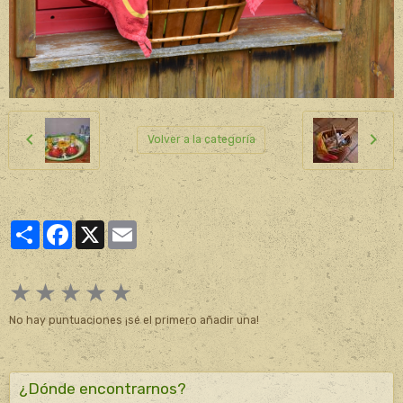
Volver a la categoría
Partager
Facebook
X
Email
★
★
★
★
★
No hay puntuaciones ¡sé el primero añadir una!
¿Dónde encontrarnos?