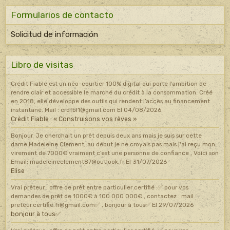
Formularios de contacto
Solicitud de información
Libro de visitas
Crédit Fiable est un néo-courtier 100% digital qui porte l’ambition de
rendre clair et accessible le marché du crédit à la consommation. Créé
en 2018, elle développe des outils qui rendent l’accès au financement
instantané. Mail : crdfbl1@gmail.com
El 04/08/2026
Crédit Fiable : « Construisons vos rêves »
Bonjour. Je cherchait un prêt depuis deux ans mais je suis sur cette
dame Madeleine Clement, au début je ne croyais pas mais j'ai reçu mon
virement de 7000€ vraiment c’est une personne de confiance , Voici son
Email: madeleineclement87@outlook.fr
El 31/07/2026
Elise
Vrai prêteur : offre de prêt entre particulier certifié :✅ pour vos
demandes de prêt de 1000€ à 100 000 000€ , contactez : mail :
preteur.certifie.fr@gmail.com✅ , bonjour à tous✅
El 29/07/2026
bonjour à tous✅