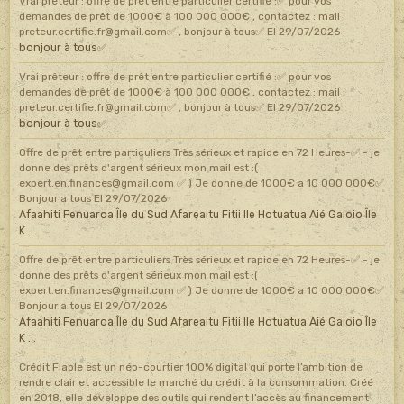
Vrai prêteur : offre de prêt entre particulier certifié :✅ pour vos
demandes de prêt de 1000€ à 100 000 000€ , contactez : mail :
preteur.certifie.fr@gmail.com✅ , bonjour à tous✅
El 29/07/2026
bonjour à tous✅
Vrai prêteur : offre de prêt entre particulier certifié :✅ pour vos
demandes de prêt de 1000€ à 100 000 000€ , contactez : mail :
preteur.certifie.fr@gmail.com✅ , bonjour à tous✅
El 29/07/2026
bonjour à tous✅
Offre de prêt entre particuliers Très sérieux et rapide en 72 Heures-✅ - je
donne des prêts d'argent sérieux mon mail est :(
expert.en.finances@gmail.com ✅ ) Je donne de 1000€ a 10 000 000€✅
Bonjour a tous
El 29/07/2026
Afaahiti Fenuaroa Île du Sud Afareaitu Fitii Ile Hotuatua Aié Gaioio Île
K ...
Offre de prêt entre particuliers Très sérieux et rapide en 72 Heures-✅ - je
donne des prêts d'argent sérieux mon mail est :(
expert.en.finances@gmail.com ✅ ) Je donne de 1000€ a 10 000 000€✅
Bonjour a tous
El 29/07/2026
Afaahiti Fenuaroa Île du Sud Afareaitu Fitii Ile Hotuatua Aié Gaioio Île
K ...
Crédit Fiable est un néo-courtier 100% digital qui porte l’ambition de
rendre clair et accessible le marché du crédit à la consommation. Créé
en 2018, elle développe des outils qui rendent l’accès au financement