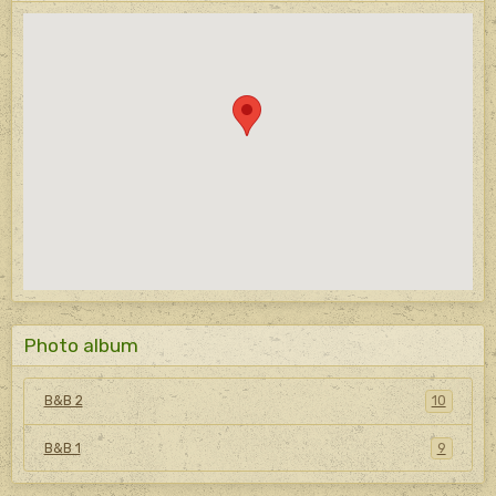
Photo album
B&B 2
10
B&B 1
9