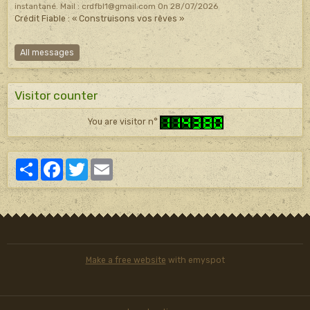
instantané. Mail : crdfbl1@gmail.com
On 28/07/2026
Crédit Fiable : « Construisons vos rêves »
All messages
Visitor counter
You are visitor n°
Partager
Facebook
Twitter
Email
Make a free website
with emyspot