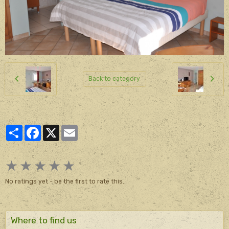
Back to category
Partager
Facebook
X
Email
★
★
★
★
★
No ratings yet - be the first to rate this.
Where to find us